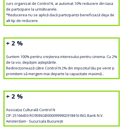
curs organizat de Control N, ai automat 10% reducere din taxa
de participare la următoarele.
*Reducerea nu se aplică dacă participanții beneficiază deja de
alt tip de reducere.
+ 2 %
Suntem 100% pentru creșterea interesului pentru cinema. Cu 2%
de la voi, depășim așteptările.
Redirecționează către Control N 2% din impozitul tău pe venit și
promitem să mergem mai departe la capacitate maximă...
+ 2 %
Asociația Culturală Control N
CIF: 25166450 RO95INGB0000999902918416 ING Bank N.V.
Amsterdam - Sucursala București