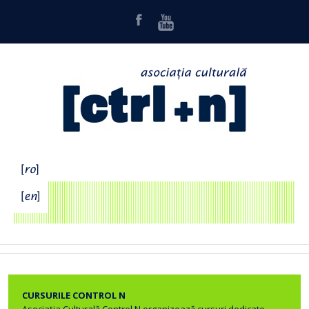
CURSURILE CONTROL N
Asociația Culturală Control N organizează cursuri dedicate