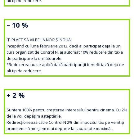
alt tip de reducere.
– 10 %
ÎȚI PLACE SĂ VII PE LA NOI? ȘI NOUĂ!
Începând cu luna februarie 2013, dacă ai participat deja la un
curs organizat de Control N, ai automat 10% reducere din taxa
de participare la următoarele.
*Reducerea nu se aplică dacă participanții beneficiază deja de
alt tip de reducere.
+ 2 %
Suntem 100% pentru creșterea interesului pentru cinema. Cu 2%
de la voi, depășim așteptările.
Redirecționează către Control N 2% din impozitul tău pe venit și
promitem să mergem mai departe la capacitate maximă...