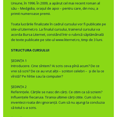
Uniune, în 1996. În 2009, a apărut cel mai recent roman al
său – Medgidia, oraşul de apoi – pentru care, din nou, a
primit numeroase premii.
Toata lucrările finalizate în cadrul cursului vor fi publicate pe
site-ul Liternet.ro. La finalul cursului, trainerul cursului va
acorda Bursa Liternet, constând într-o rubrică săptămânală
de texte publicate pe site-ul www.liternet.ro, timp de 3 luni.
STRUCTURA CURSULUI
ȘEDINȚA 1
Introducere. Cine sîntem? Ai scris ceva pînă acum? De ce
vrei să scrii? De ce au vrut alţii – scriitori celebri – şi de la ce
vîrstă? Pe hîrtie sau la computer?
ȘEDINȚA 2
Referințele. Cărţile se nasc din cărţi. Ce citim ca să scriem?
Influenţele fiecaruia. Tirania ultimei cărţi citite. Cum să nu
inventezi roata din ignoranţă. Cum să nu ajungi la concluzia
că totul s-a scris.