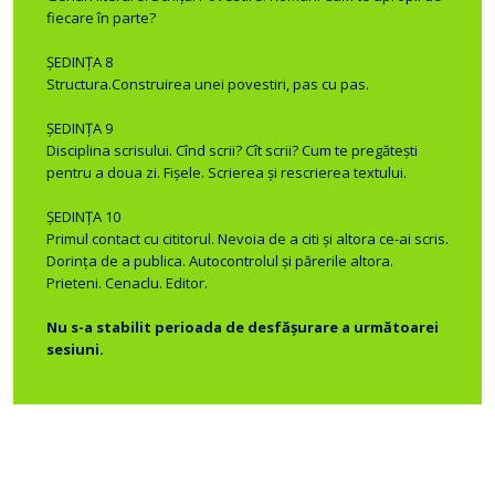
fiecare în parte?
ȘEDINȚA 8
Structura.Construirea unei povestiri, pas cu pas.
ȘEDINȚA 9
Disciplina scrisului. Cînd scrii? Cît scrii? Cum te pregăteşti
pentru a doua zi. Fişele. Scrierea şi rescrierea textului.
ȘEDINȚA 10
Primul contact cu cititorul. Nevoia de a citi şi altora ce-ai scris.
Dorinţa de a publica. Autocontrolul şi părerile altora.
Prieteni. Cenaclu. Editor.
N
u s-a stabilit perioada de desfășurare a următoarei
sesiuni.