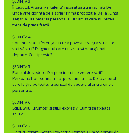
ȘEDINȚA 3
Începutul. Ai sau n-ai talent? Inspirat sau transpirat? De
unde vine dorinţa de a scrie? Prima propoziţie. De la „Cîntă
zeiţă!” a lui Homer la personajul lui Camus care nu putea
trece de prima frază.
ȘEDINȚA 4
Continuarea. Diferenţa dintre a povesti oral şi a scrie. Ce
vrei să scrii? Fragmentul care nu vrea să neargă mai
departe. Ce-i lipseşte?
ȘEDINȚA 5
Punctul de vedere. Din punctul cui de vedere scrii?
Persoana I, persoana a II-a, persoana a III-a. De la autorul
care le ştie pe toate, la punctul de vedere al unuia dintre
personaje.
ȘEDINȚA 6
Stilul. Stilul „frumos” şi stilul expresiv. Cum ţi se fixează
stilul?
ȘEDINȚA 7
Genuri literare. Schiţă. Povestire. Roman. Cum te apropii de