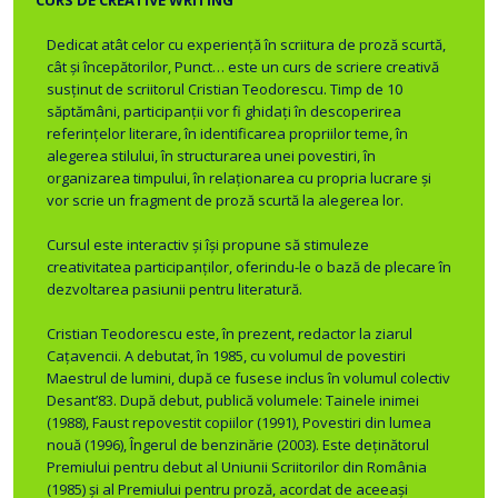
Dedicat atât celor cu experiență în scriitura de proză scurtă,
cât și începătorilor, Punct… este un curs de scriere creativă
susținut de scriitorul Cristian Teodorescu. Timp de 10
săptămâni, participanții vor fi ghidați în descoperirea
referințelor literare, în identificarea propriilor teme, în
alegerea stilului, în structurarea unei povestiri, în
organizarea timpului, în relaționarea cu propria lucrare și
vor scrie un fragment de proză scurtă la alegerea lor.
Cursul este interactiv și își propune să stimuleze
creativitatea participanților, oferindu-le o bază de plecare în
dezvoltarea pasiunii pentru literatură.
Cristian Teodorescu este, în prezent, redactor la ziarul
Caţavencii. A debutat, în 1985, cu volumul de povestiri
Maestrul de lumini, după ce fusese inclus în volumul colectiv
Desant’83. După debut, publică volumele: Tainele inimei
(1988), Faust repovestit copiilor (1991), Povestiri din lumea
nouă (1996), Îngerul de benzinărie (2003). Este deţinătorul
Premiului pentru debut al Uniunii Scriitorilor din România
(1985) şi al Premiului pentru proză, acordat de aceeaşi