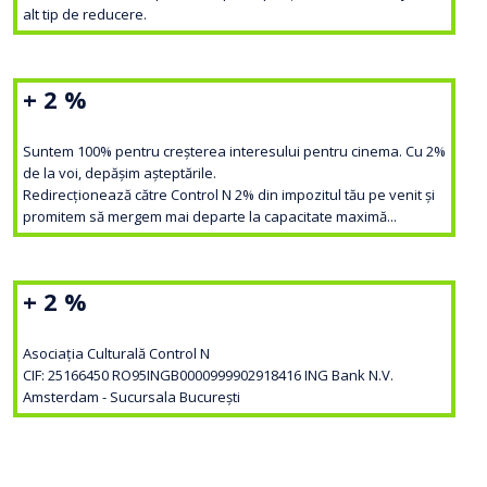
alt tip de reducere.
+ 2 %
Suntem 100% pentru creșterea interesului pentru cinema. Cu 2%
de la voi, depășim așteptările.
Redirecționează către Control N 2% din impozitul tău pe venit și
promitem să mergem mai departe la capacitate maximă...
+ 2 %
Asociația Culturală Control N
CIF: 25166450 RO95INGB0000999902918416 ING Bank N.V.
Amsterdam - Sucursala București