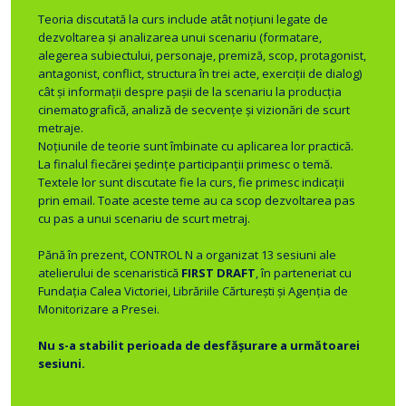
Teoria discutată la curs include atât noțiuni legate de
dezvoltarea și analizarea unui scenariu (formatare,
alegerea subiectului, personaje, premiză, scop, protagonist,
antagonist, conflict, structura în trei acte, exerciții de dialog)
cât și informații despre pașii de la scenariu la producția
cinematografică, analiză de secvențe și vizionări de scurt
metraje.
Noțiunile de teorie sunt îmbinate cu aplicarea lor practică.
La finalul fiecărei ședințe participanții primesc o temă.
Textele lor sunt discutate fie la curs, fie primesc indicații
prin email. Toate aceste teme au ca scop dezvoltarea pas
cu pas a unui scenariu de scurt metraj.
Pănă în prezent, CONTROL N a organizat 13 sesiuni ale
atelierului de scenaristică
FIRST DRAFT
, în parteneriat cu
Fundația Calea Victoriei, Librăriile Cărturești și Agenția de
Monitorizare a Presei.
N
u s-a stabilit perioada de desfășurare a următoarei
sesiuni.