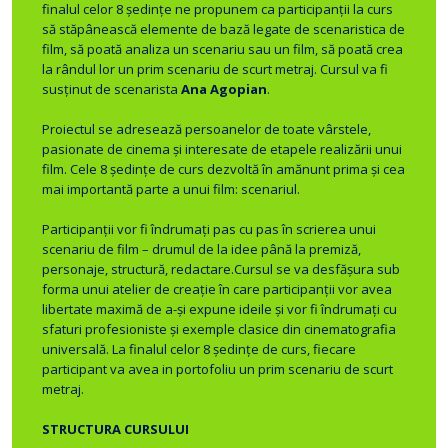
finalul celor 8 şedinţe ne propunem ca participanţii la curs
să stăpânească elemente de bază legate de scenaristica de
film, să poată analiza un scenariu sau un film, să poată crea
la rândul lor un prim scenariu de scurt metraj. Cursul va fi
susţinut de scenarista
Ana Agopian
.
Proiectul se adresează persoanelor de toate vârstele,
pasionate de cinema şi interesate de etapele realizării unui
film. Cele 8 şedinţe de curs dezvoltă în amănunt prima şi cea
mai importantă parte a unui film: scenariul.
Participanţii vor fi îndrumaţi pas cu pas în scrierea unui
scenariu de film – drumul de la idee până la premiză,
personaje, structură, redactare.Cursul se va desfăşura sub
forma unui atelier de creaţie în care participanţii vor avea
libertate maximă de a-şi expune ideile şi vor fi îndrumaţi cu
sfaturi profesioniste şi exemple clasice din cinematografia
universală. La finalul celor 8 şedinţe de curs, fiecare
participant va avea in portofoliu un prim scenariu de scurt
metraj.
STRUCTURA CURSULUI