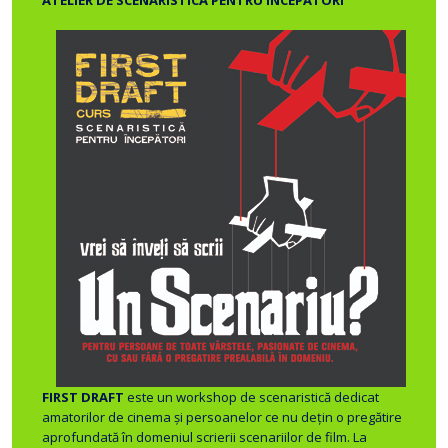
FIRST DRAFT
este un workshop de scenaristică dedicat
amatorilor de cinema şi persoanelor ce nu deţin o pregătire
aprofundată în domeniul scrierii scenariilor de film. La