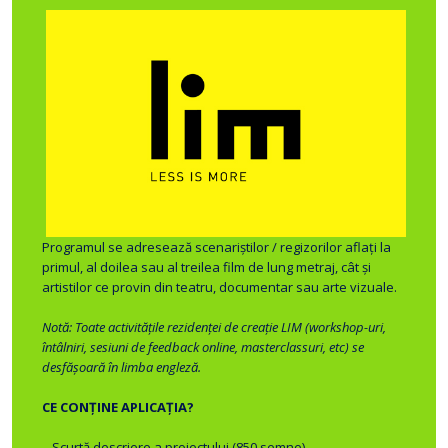
Programul se adresează scenariștilor / regizorilor aflați la
primul, al doilea sau al treilea film de lung metraj, cât și
artistilor ce provin din teatru, documentar sau arte vizuale.
Notă: Toate activitățile rezidenței de creație LIM (workshop-uri,
întâlniri, sesiuni de feedback online, masterclassuri, etc) se
desfășoară în limba engleză.
CE CONȚINE APLICAȚIA?
– Scurtă descriere a proiectului (850 semne)